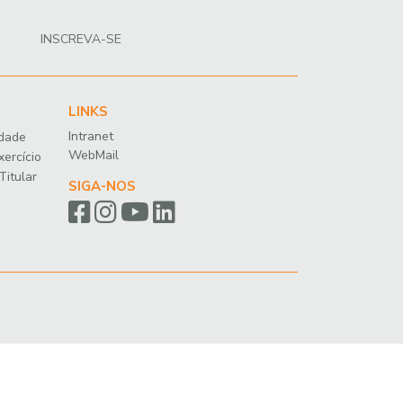
INSCREVA-SE
LINKS
Intranet
idade
WebMail
xercício
Titular
SIGA-NOS