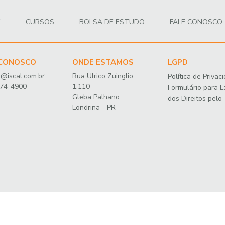
E
CURSOS
BOLSA DE ESTUDO
FALE CONOSCO
 CONOSCO
ONDE ESTAMOS
LGPD
@iscal.com.br
Rua Ulrico Zuinglio,
Política de Privac
374-4900
1.110
Formulário para E
Gleba Palhano
dos Direitos pelo 
Londrina - PR