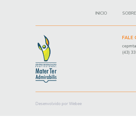
INICIO
SOBR
FALE
cepmta
(43) 3
Desenvolvido por Webee