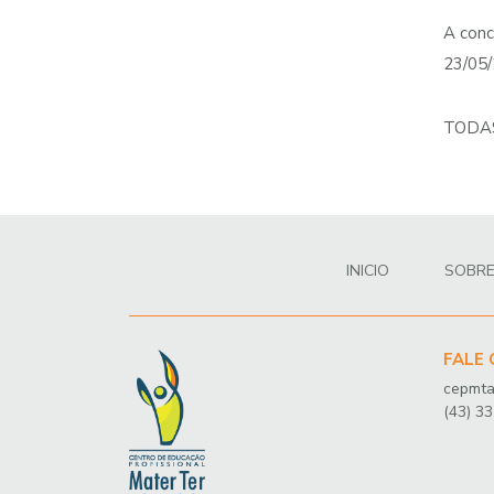
A conc
23/05/
TODAS 
INICIO
SOBR
FALE
cepmta
(43) 3