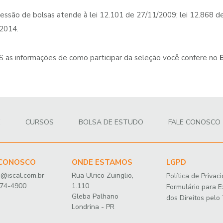
essão de bolsas atende à lei 12.101 de 27/11/2009; lei 12.868 d
2014.
as informações de como participar da seleção você confere no
E
CURSOS
BOLSA DE ESTUDO
FALE CONOSCO
 CONOSCO
ONDE ESTAMOS
LGPD
@iscal.com.br
Rua Ulrico Zuinglio,
Política de Privac
374-4900
1.110
Formulário para E
Gleba Palhano
dos Direitos pelo 
Londrina - PR